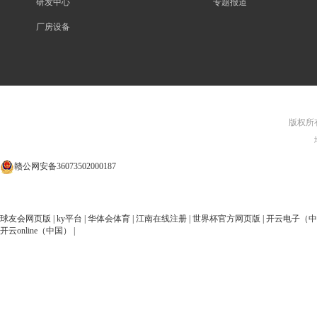
研发中心
专题报道
厂房设备
版权所有©
赣公网安备36073502000187
球友会网页版
|
ky平台
|
华体会体育
|
江南在线注册
|
世界杯官方网页版
|
开云电子（中
开云online（中国）
|