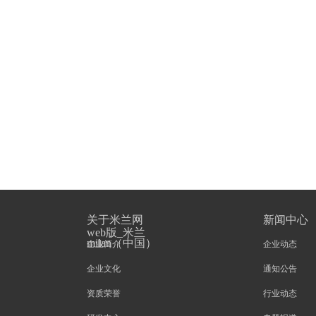
关于米兰网
新闻中心
web版_米兰
milan（中国）
企业简介
企业动态
企业文化
通知公告
资质荣誉
行业动态