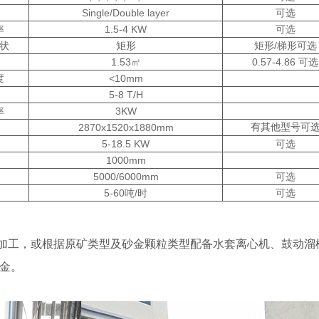
Single/Double layer
可选
率
1.5-4 KW
可选
状
矩形
矩形/梯形可选
1.53㎡
0.57-4.86 可选
度
<10mm
5-8 T/H
率
3KW
2870x1520x1880mm
有其他型号可
5-18.5 KW
可选
1000mm
5000/6000mm
可选
5-60吨/时
可选
加工，或根据原矿类型及砂金颗粒类型配备水套离心机、鼓动溜
沙金。