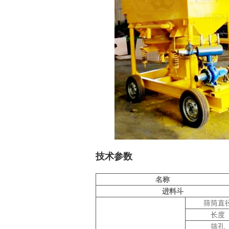
技术参数
名称
进料斗
筛筒直
长度
筛孔