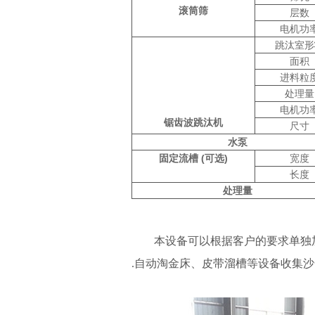
滚筒筛
层数
电机功
跳汰室形
面积
进料粒
处理量
电机功
锯齿波跳汰机
尺寸
水泵
固定流槽 (可选)
宽度
长度
处理量
本设备可以根据客户的要求单独
.自动淘金床、皮带溜槽等设备收集