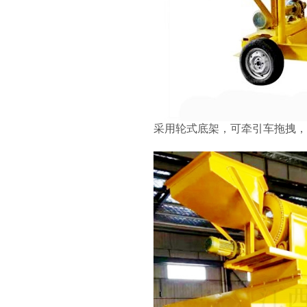
采用轮式底架，可牵引车拖拽