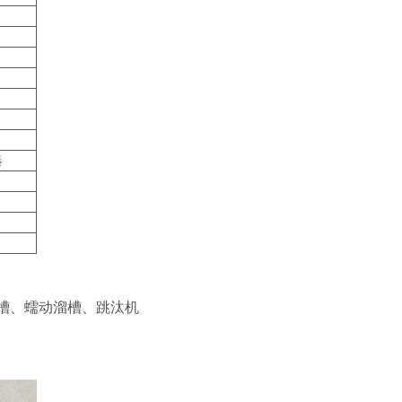
选
槽、蠕动溜槽、跳汰机