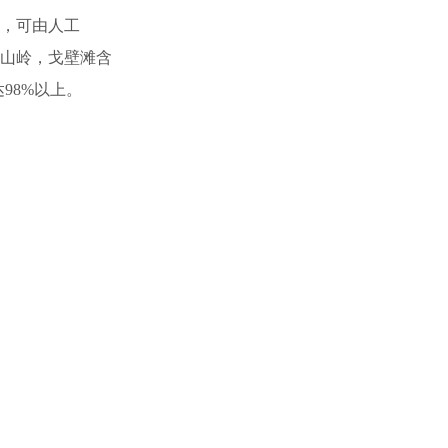
备，可由人工
，山岭，戈壁滩含
98%以上。