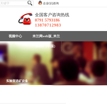
企业QQ咨询
全国客户咨询热线
0791 5793186
13870712983
视频中心
米兰网web版_米兰
milan（中国）
实验室选矿设备
设备