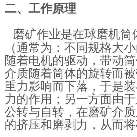
二、
工作原理
磨矿作业是在球磨机筒
（通常为：不同规格大小
随着电机的驱动，带动筒
介质随着筒体的旋转而被
重力影响而下落，于是装
力的作用；另一方面由于
公转与自转，在磨矿介质
的挤压和磨剥力，从而将