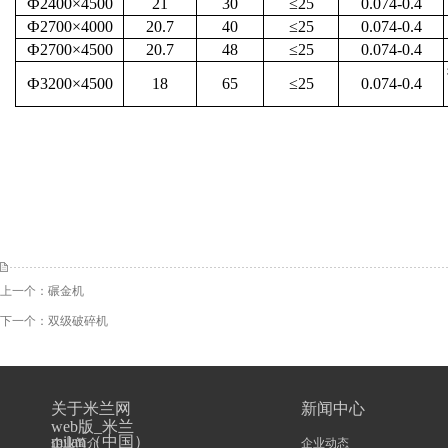
Ф2400×4500
21
30
≤25
0.074-0.4
Ф2700×4000
20.7
40
≤25
0.074-0.4
Ф2700×4500
20.7
48
≤25
0.074-0.4
Ф3200×4500
18
65
≤25
0.074-0.4
上一个：
碾金机
下一个：
双级破碎机
关于米兰网
新闻中心
web版_米兰
milan（中国）
企业简介
企业动态