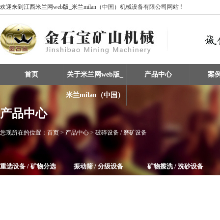
欢迎来到江西米兰网web版_米兰milan（中国）机械设备有限公司网站 !
首页
关于米兰网web版_
产品中心
案
米兰milan（中国）
产品中心
您现所在的位置：
首页
> 产品中心 > 破碎设备 / 磨矿设备
重选设备 / 矿物分选
振动筛 / 分级设备
矿物擦洗 / 洗砂设备
整条生产线设备
磁选机
给料机及输送设备