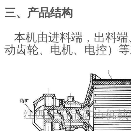
三、
产品结构
本机由进料端，出料端
动齿轮、电机、电控）等