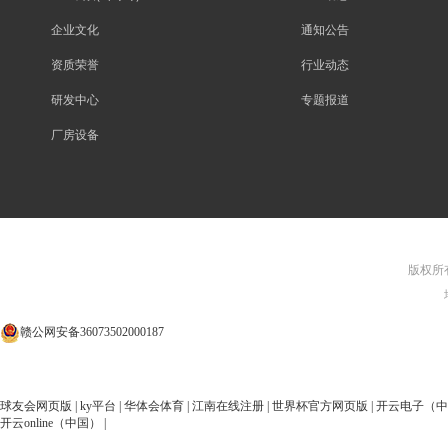
企业文化
通知公告
资质荣誉
行业动态
研发中心
专题报道
厂房设备
版权所有©
赣公网安备36073502000187
球友会网页版
|
ky平台
|
华体会体育
|
江南在线注册
|
世界杯官方网页版
|
开云电子（中
开云online（中国）
|