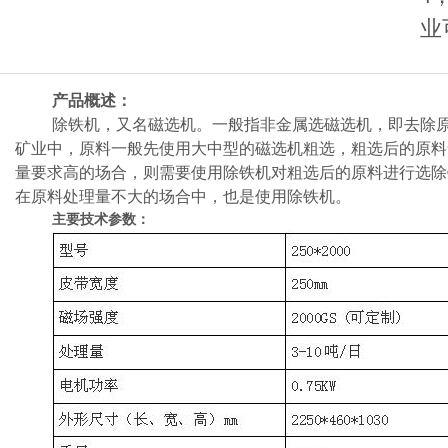
业
产品概述：
除铁机，又名磁选机。一般指非金属选磁选机，即去除
矿业中，原料一般先使用大中型的磁选机粗选，粗选后的原料
量要求高的场合，则需要使用除铁机对粗选后的原料进行选除
在原料处理量不大的场合中，也是使用除铁机。
主要技术参数：