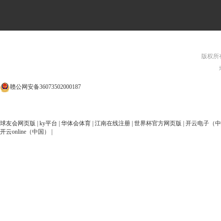
版权所有©
赣公网安备36073502000187
球友会网页版
|
ky平台
|
华体会体育
|
江南在线注册
|
世界杯官方网页版
|
开云电子（中
开云online（中国）
|