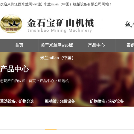
欢迎来到江西米兰网web版_米兰milan（中国）机械设备有限公司网站 !
首页
关于米兰网web版_
产品中心
案
米兰milan（中国）
产品中心
您现所在的位置：
首页
> 产品中心 > 磁选机
重选设备 / 矿物分选
振动筛 / 分级设备
矿物擦洗 / 洗砂设备
整条生产线设备
磁选机
给料机及输送设备