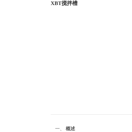
XBT搅拌槽
一、
概述