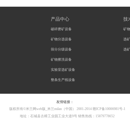
产品中心
技
破碎磨矿设备
矿
矿物分选设备
选
筛分分级设备
选
矿物擦洗设备
实验室选矿设备
整条生产线设备
友情链接：
版权所有©米兰网web版_米兰milan（中国） 2001-2014 赣ICP备10006981号-1
地址：石城县古樟工业园工业大道9号 销售热线：15879778652