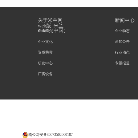
关于米兰网
新闻中心
web版_米兰
milan（中国）
企业简介
企业动态
企业文化
通知公告
资质荣誉
行业动态
研发中心
专题报道
厂房设备
赣公网安备36073502000187