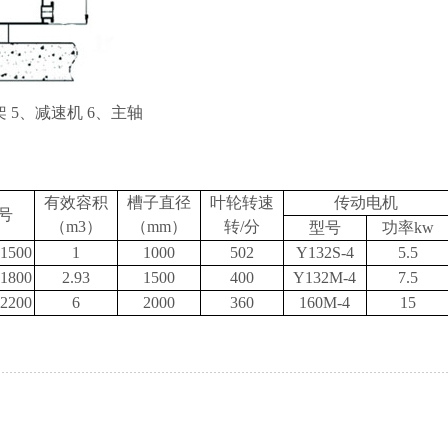
架
5
、减速机
6
、主轴
有效容积
槽子直径
叶轮转速
传动电机
号
（
m3
）
（
mm
）
转/分
型号
功率kw
1500
1
1000
502
Y132S-4
5.5
1800
2.93
1500
400
Y132M-4
7.5
2200
6
2000
360
160M-4
15