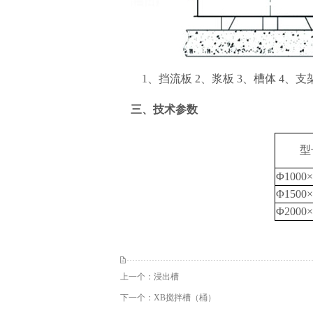
1
、挡流板
2
、浆板
3
、槽体
4
、支
三、
技术参数
型
Φ1000×
Φ1500×
Φ2000×
上一个：
浸出槽
下一个：
XB搅拌槽（桶）