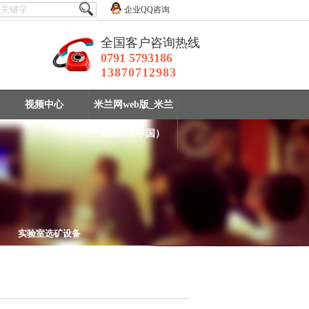
企业QQ咨询
全国客户咨询热线
0791 5793186
13870712983
视频中心
米兰网web版_米兰
milan（中国）
实验室选矿设备
设备