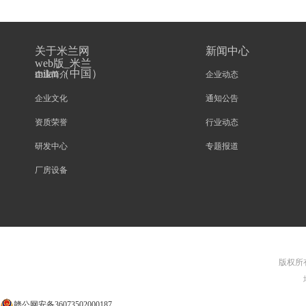
关于米兰网
新闻中心
web版_米兰
milan（中国）
企业简介
企业动态
企业文化
通知公告
资质荣誉
行业动态
研发中心
专题报道
厂房设备
版权所有©
赣公网安备36073502000187