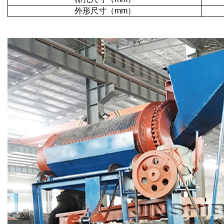
外形尺寸（
mm）