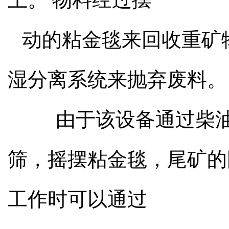
动的粘金毯来回收重矿
湿分离系统来抛弃废料。
由于该设备通过柴油
筛，摇摆粘金毯，尾矿的
工作时可以通过