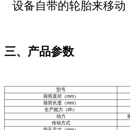
设备自带的轮胎来移动
三、产品参数
型号
筛筒直径（
mm）
筛筒长度（
mm）
生产能力（
t/h）
动力
传动方式
筛孔尺寸（
mm）