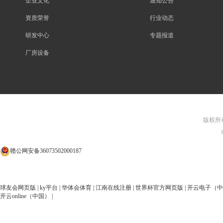
企业文化
通知公告
资质荣誉
行业动态
研发中心
专题报道
厂房设备
版权所有©
赣公网安备36073502000187
球友会网页版
|
ky平台
|
华体会体育
|
江南在线注册
|
世界杯官方网页版
|
开云电子（中
开云online（中国）
|