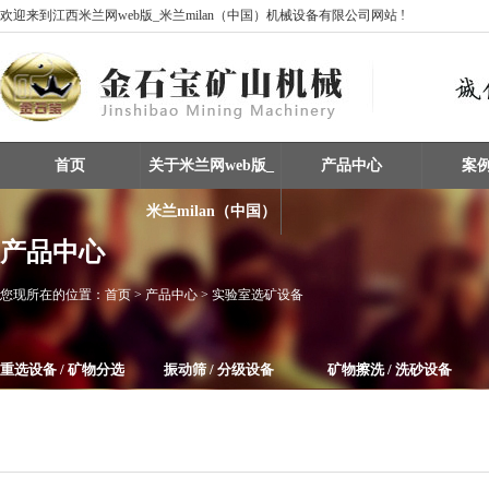
欢迎来到江西米兰网web版_米兰milan（中国）机械设备有限公司网站 !
首页
关于米兰网web版_
产品中心
案
米兰milan（中国）
产品中心
您现所在的位置：
首页
> 产品中心 > 实验室选矿设备
重选设备 / 矿物分选
振动筛 / 分级设备
矿物擦洗 / 洗砂设备
整条生产线设备
磁选机
给料机及输送设备