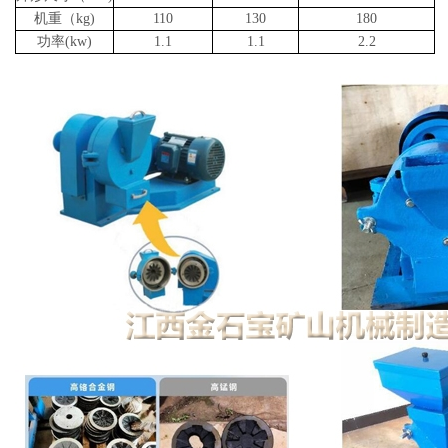
机重（kg)
110
130
180
功率(kw)
1.1
1.1
2.2