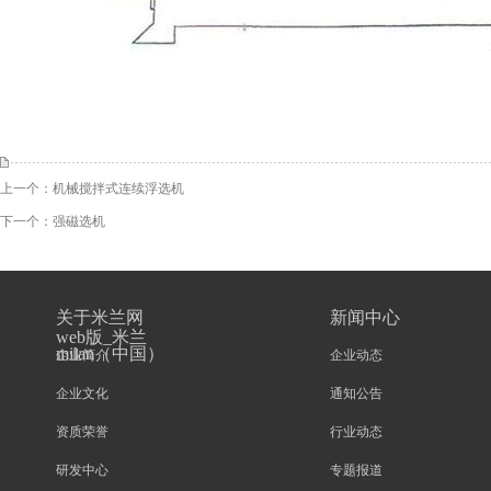
上一个：
机械搅拌式连续浮选机
下一个：
强磁选机
关于米兰网
新闻中心
web版_米兰
milan（中国）
企业简介
企业动态
企业文化
通知公告
资质荣誉
行业动态
研发中心
专题报道