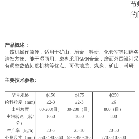
节
的
产品概述：
该机操作简便，适用于矿山、冶金、科研、化验室等细碎各
清扫方便、能干湿两用。磨盘采用锰钢合金，磨面外围设计采
有调整数值刻度机构等优点。可供地质、煤炭、矿山、科研、
主要技术参数:
型号规格
ф150
ф175
ф250
给料粒度（mm)
≤2-3
≤2-3
≤6
出料粒度
80-200(目）
80-200（目）
800（目）
主轴转速（转/
1050
1050
800
分）
生产率（kg/h)
20-6
25-10
20-50
外形尺寸（mm)
550×490×360
550×490×365
770×510×500