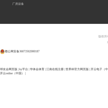
厂房设备
版权所有©
赣公网安备36073502000187
球友会网页版
|
ky平台
|
华体会体育
|
江南在线注册
|
世界杯官方网页版
|
开云电子（中
开云online（中国）
|